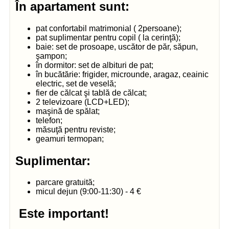
În apartament sunt:
pat confortabil matrimonial ( 2persoane);
pat suplimentar pentru copil ( la cerinţă);
baie: set de prosoape, uscător de păr, săpun,
şampon;
în dormitor: set de albituri de pat;
în bucătărie: frigider, microunde, aragaz, ceainic
electric, set de veselă;
fier de călcat şi tablă de călcat;
2 televizoare (LCD+LED);
maşină de spălat;
telefon;
măsuţă pentru reviste;
geamuri termopan;
Suplimentar:
parcare gratuită;
micul dejun (9:00-11:30) - 4 €
Este important!