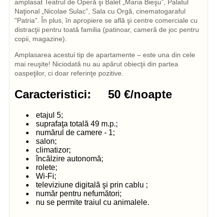
amplasat Teatrul de Operă şi Balet „Maria Bieşu”, Palatul
Naţional „Nicolae Sulac”, Sala cu Orgă, cinematogaraful
"Patria". În plus, în apropiere se află şi centre comerciale cu
distracţii pentru toată familia (patinoar, cameră de joc pentru
copii, magazine).
Amplasarea acestui tip de apartamente – este una din cele
mai reuşite! Niciodată nu au apărut obiecţii din partea
oaspeţilor, ci doar referinţe pozitive.
Caracteristici: 50 €/noapte
etajul 5;
suprafaţa totală 49 m.p.;
numărul de camere - 1;
salon;
climatizor;
încălzire autonomă;
rolete;
Wi-Fi;
televiziune digitală şi prin cablu ;
număr pentru nefumători;
nu se permite traiul cu animalele.