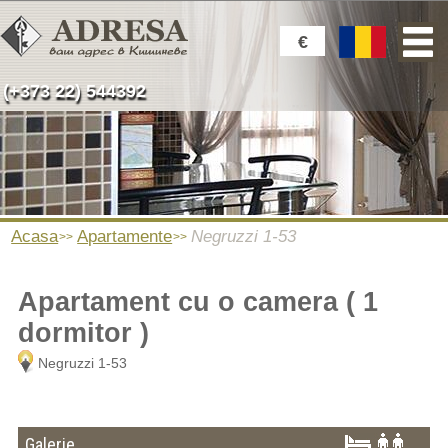
€
(+373 22) 544392
Acasa
Apartamente
Negruzzi 1-53
Apartament cu o camera ( 1
dormitor )
Negruzzi 1-53
Galerie