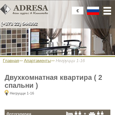
€
(+373 22) 544392
Главная
Апартаменты
Негруцци 1-16
Двухкомнатная квартира ( 2
спальни )
Негруцци 1-16
Фотогалерея