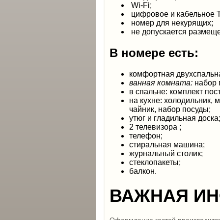
Wi-Fi;
цифровое и кабельное 
номер для некурящих;
не допускается размещ
В номере есть:
комфортная двухспальная
ванная комната:
набор 
в спальне: комплект пос
на кухне: холодильник, 
чайник, набор посуды;
утюг и гладильная доска
2 телевизора ;
телефон;
стиральная машина;
журнальный столик;
стеклопакеты;
балкон.
ВАЖНАЯ И