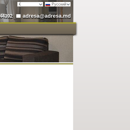
€
Русский
adresa@adresa.md
544392