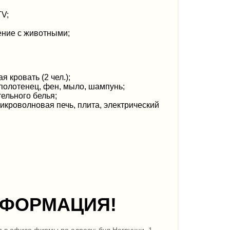
TV;
ение с животными;
 кровать (2 чел.);
полотенец, фен, мыло, шампунь;
тельного белья;
микроволновая печь, плита, электрический
;
НФОРМАЦИЯ!