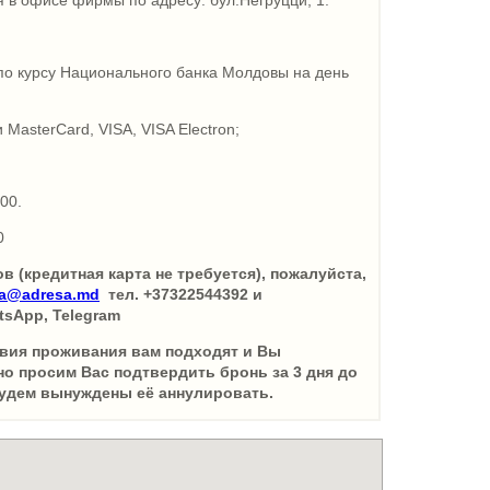
 в офисе фирмы по адресу: бул.Негруцци, 1.
по курсу Национального банка Молдовы на день
 MasterCard, VISA, VISA Electron;
:00.
0
 (кредитная карта не требуется), пожалуйста,
sa@adresa.md
тел. +37322544392 и
tsApp, Telegram
вия проживания вам подходят и Вы
но просим Вас подтвердить бронь за 3 дня до
будем вынуждены её аннулировать.