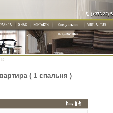
(+373 22) 
РАВИЛА
О НАС
КОНТАКТЫ
Специальное
VIRTUAL TUR
предложение
-39
артира ( 1 спальня )