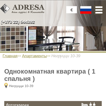
€
(+373 22) 544392
Главная
Апартаменты
Негруцци 10-39
Однокомнатная квартира ( 1
спальня )
Негруцци 10-39
Фотогалерея