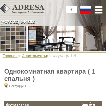
€
(+373 22) 544392
Главная
Апартаменты
Негруцци 1-8
Однокомнатная квартира ( 1
спальня )
Негруцци 1-8
Фотогалерея